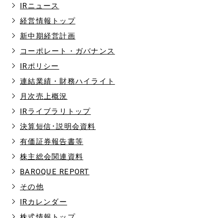
IRニュース
経営情報トップ
新中期経営計画
コーポレート・ガバナンス
IRポリシー
連結業績・財務ハイライト
月次売上概況
IRライブラリトップ
決算短信･説明会資料
有価証券報告書等
株主総会関連資料
BAROQUE REPORT
その他
IRカレンダー
株式情報トップ