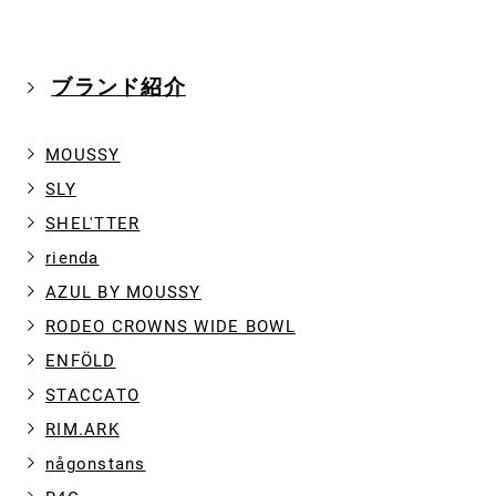
ブランド紹介
MOUSSY
SLY
SHEL'TTER
rienda
AZUL BY MOUSSY
RODEO CROWNS WIDE BOWL
ENFÖLD
STACCATO
RIM.ARK
någonstans