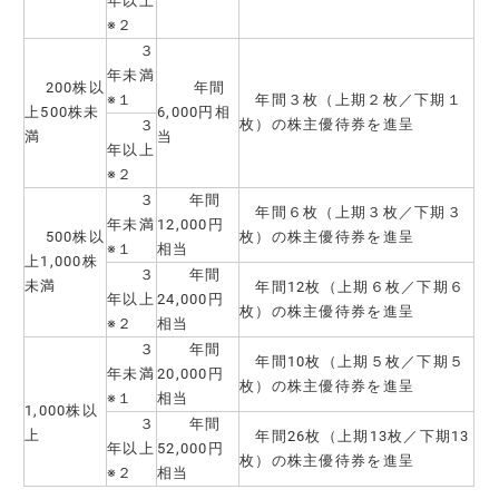
年以上
※２
３
年未満
200株以
年間
※１
年間３枚（上期２枚／下期１
上500株未
6,000円相
枚）の株主優待券を進呈
３
満
当
年以上
※２
３
年間
年間６枚（上期３枚／下期３
年未満
12,000円
500株以
枚）の株主優待券を進呈
※１
相当
上1,000株
３
年間
未満
年間12枚（上期６枚／下期６
年以上
24,000円
枚）の株主優待券を進呈
※２
相当
３
年間
年間10枚（上期５枚／下期５
年未満
20,000円
枚）の株主優待券を進呈
※１
相当
1,000株以
３
年間
上
年間26枚（上期13枚／下期13
年以上
52,000円
枚）の株主優待券を進呈
※２
相当