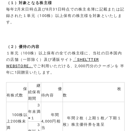
（１）対象となる株主様
毎年2月末日時点及び8月31日時点での株主名簿に記載または記
録された１単元（100株）以上保有の株主様を対象といたしま
す。
（２）優待の内容
１単元（100株）以上保有の全ての株主様に、当社の日本国内
の店舗（一部除く）及び通販サイト
「SHEL’TTER
WEBSTORE」
でご利用いただける、2,000円分のクーポンを 半
年に1回贈呈いたします。
継
保
優
枚
続保有
有株式数
待内容
数
期間
３
年未満
100株以
年間
※１
年間２枚（上期１枚／下期１
上200株未
4,000円相
枚）株主優待券を進呈
３
満
当