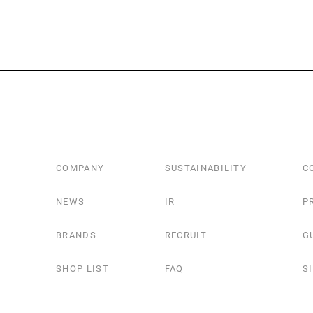
P
COMPANY
SUSTAINABILITY
C
NEWS
IR
P
BRANDS
RECRUIT
G
SHOP LIST
FAQ
S