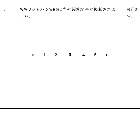
まし
WWDジャパンwebに当社関連記事が掲載されま
東洋経
した。
た。
<
1
2
3
4
5
>