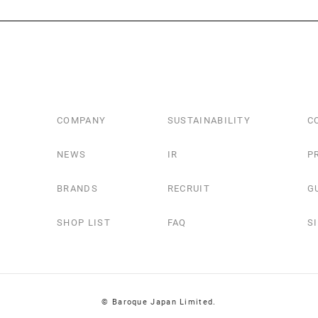
P
COMPANY
SUSTAINABILITY
C
NEWS
IR
P
BRANDS
RECRUIT
G
SHOP LIST
FAQ
S
© Baroque Japan Limited.