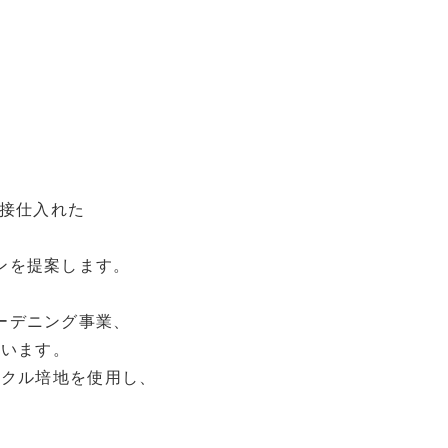
直接仕入れた
。
ンを提案します。
ーデニング事業、
ています。
イクル培地を使用し、
。