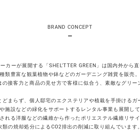
BRAND CONCEPT
ーカーが展開する「SHEL'TTER GREEN」は国内外から
種類豊富な観葉植物や鉢などのガーデニング雑貨を販売
はの接客力と商品の見せ方で客様に似合う、素敵なグリー
とどまらず、個人邸宅のエクステリアや植栽を手掛けるガ
や施設などの緑化をサポートするレンタル事業も展開し
される洋服などの繊維から作ったポリエステル繊維リサ
衣類の焼却処分によるCO2排出の削減に取り組んでいます