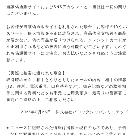
当該偽通販サイトおよびSNSアカウントと、当社は一切の関り
はございません。
お客様が当該偽通販サイトを利用された場合、お客様のIDやパ
スワード、個人情報を不正に詐取され、商品代金支払後も商品
が届かない、偽の商品が送りつけられる、クレジットカードが
不正利用されるなどの被害に遭う可能性がございます。くれぐ
れも偽通販サイトにご注文、お支払いなどをされぬようご注意
願います。
【実際に被害に遭われた場合】
取引時の画面、相手とやりとりしたメールの内容、相手の情報
(ID、住所、電話番号、口座番号など)、振込記録などの取引相
手に関する資料などをお手元にご用意頂き、最寄りの警察署に
事前にご連絡の上、ご相談ください。
2025年8月26日 株式会社バロックジャパンリミテッド
※ ニュースに記載された情報は掲載日現在のものであり、予告
なしに変更されることがあります。あらかじめご了承くださ