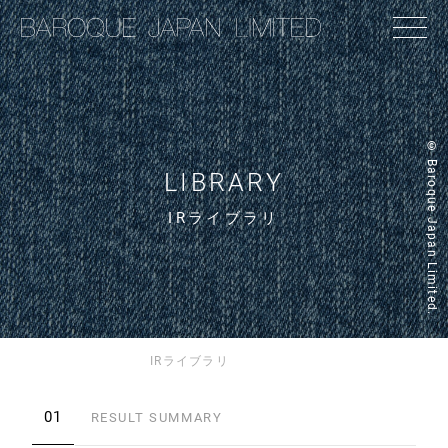
© Baroque Japan Limited.
LIBRARY
IRライブラリ
HOME
IR情報
IRライブラリ
01
RESULT SUMMARY