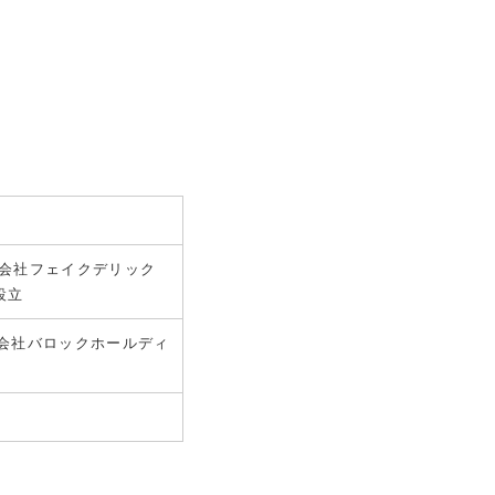
式会社フェイクデリック
設立
施。株式会社バロックホールディ
。