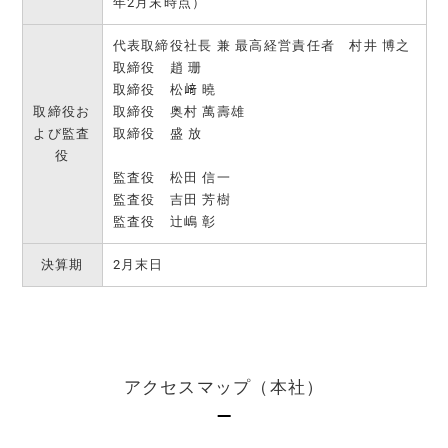
年2月末時点）
代表取締役社長 兼 最高経営責任者 村井 博之
取締役 趙 珊
取締役 松﨑 曉
取締役お
取締役 奥村 萬壽雄
よび監査
取締役 盛 放
役
監査役 松田 信一
監査役 吉田 芳樹
監査役 辻嶋 彰
決算期
2月末日
アクセスマップ（本社）