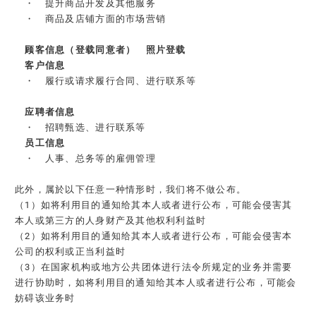
・ 提升商品开发及其他服务
・ 商品及店铺方面的市场营销
顾客信息（登载同意者） 照片登载​
客户信息
・ 履行或请求履行合同、进行联系等
应聘者信息
・ 招聘甄选、进行联系等
员工信息
・ 人事、总务等的雇佣管理
此外，属於以下任意一种情形时，我们将不做公布。
（1）如将利用目的通知给其本人或者进行公布，可能会侵害其
本人或第三方的人身财产及其他权利利益时
（2）如将利用目的通知给其本人或者进行公布，可能会侵害本
公司的权利或正当利益时
（3）在国家机构或地方公共团体进行法令所规定的业务并需要
进行协助时，如将利用目的通知给其本人或者进行公布，可能会
妨碍该业务时