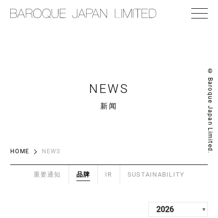
© Baroque Japan Limited.
NEWS
新闻
HOME
NEWS
重要通知
品牌
IR
SUSTAINABILITY